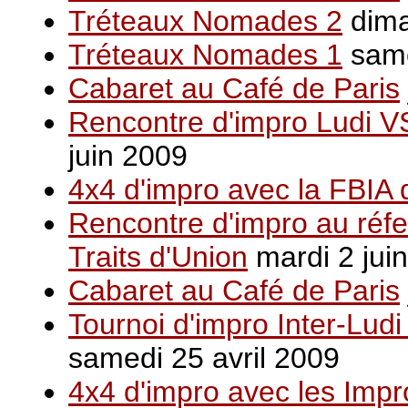
Tréteaux Nomades 2
dima
Tréteaux Nomades 1
same
Cabaret au Café de Paris
Rencontre d'impro Ludi VS
juin 2009
4x4 d'impro avec la FBIA 
Rencontre d'impro au réfec
Traits d'Union
mardi 2 jui
Cabaret au Café de Paris
Tournoi d'impro Inter-Ludi
samedi 25 avril 2009
4x4 d'impro avec les Impr