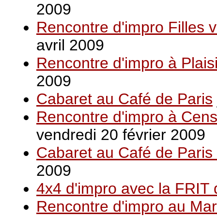
2009
Rencontre d'impro Filles 
avril 2009
Rencontre d'impro à Plaisi
2009
Cabaret au Café de Paris
Rencontre d'impro à Censi
vendredi 20 février 2009
Cabaret au Café de Paris (
2009
4x4 d'impro avec la FRIT
Rencontre d'impro au Mar