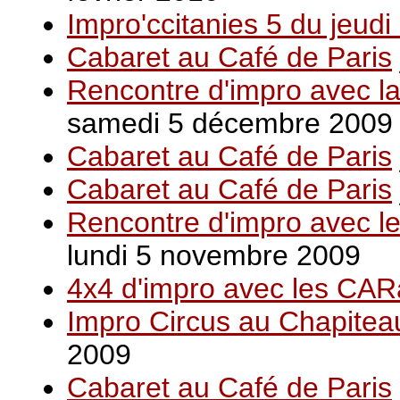
Impro'ccitanies 5 du jeudi
Cabaret au Café de Paris
Rencontre d'impro avec l
samedi 5 décembre 2009
Cabaret au Café de Paris
Cabaret au Café de Paris
Rencontre d'impro avec l
lundi 5 novembre 2009
4x4 d'impro avec les CA
Impro Circus au Chapitea
2009
Cabaret au Café de Paris