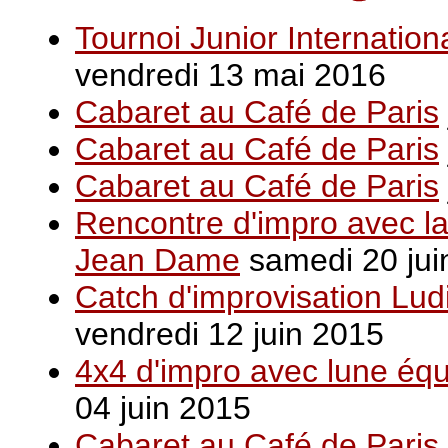
Tournoi Junior Internation
vendredi 13 mai 2016
Cabaret au Café de Paris
Cabaret au Café de Paris
Cabaret au Café de Paris
Rencontre d'impro avec la
Jean Dame
samedi 20 jui
Catch d'improvisation Ludi
vendredi 12 juin 2015
4x4 d'impro avec lune équ
04 juin 2015
Cabaret au Café de Paris