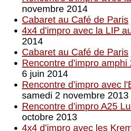
novembre 2014
Cabaret au Café de Paris
4x4 d'impro avec la LIP a
2014
Cabaret au Café de Paris
Rencontre d'impro amphi 2
6 juin 2014
Rencontre d'impro avec l
samedi 2 novembre 2013
Rencontre d'impro A25 Lud
octobre 2013
4x4 d'impro avec les Kre