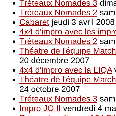
Tréteaux Nomades 3
dima
Tréteaux Nomades 2
same
Cabaret
jeudi 3 avril 2008
4x4 d'impro avec les impr
Tréteaux Nomades 2
same
Théatre de l'équipe Match
20 décembre 2007
4x4 d'impro avec la LIQA
v
Théatre de l'équipe Match 
24 octobre 2007
Tréteaux Nomades 3
same
Impro JO II
vendredi 4 ma